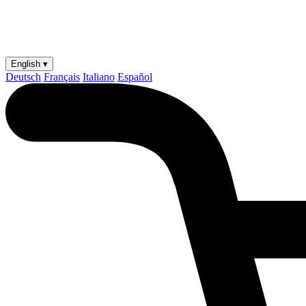
English ▾
Deutsch
Français
Italiano
Español