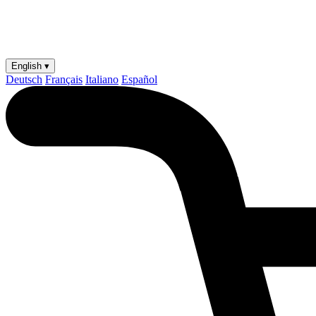
English ▾
Deutsch
Français
Italiano
Español