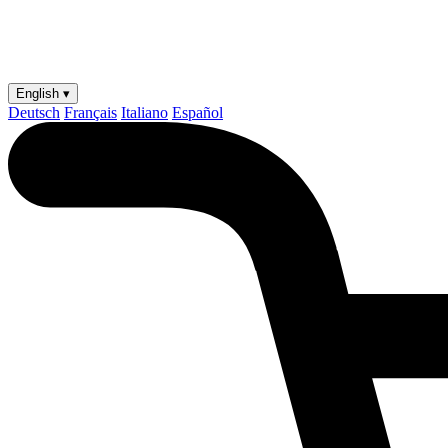
English ▾
Deutsch
Français
Italiano
Español