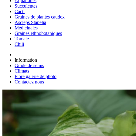
Aquatiques
Succulentes
Cacti
Graines de plantes caudex
Ascleps Stapelia
Médicinales
Graines ethnobotaniques
Tomate
Chili
Information
Guide de semis
Climats
Flore galerie de photo
Contactez nous