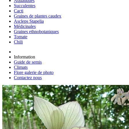
Aquatiques
Succulentes
Cacti
Graines de plantes caudex
Ascleps Stapelia
Médicinales
Graines ethnobotaniques
Tomate
Chili
Information
Guide de semis
Climats
Flore galerie de photo
Contactez nous