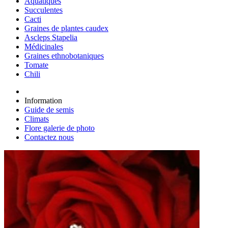
Aquatiques
Succulentes
Cacti
Graines de plantes caudex
Ascleps Stapelia
Médicinales
Graines ethnobotaniques
Tomate
Chili
Information
Guide de semis
Climats
Flore galerie de photo
Contactez nous