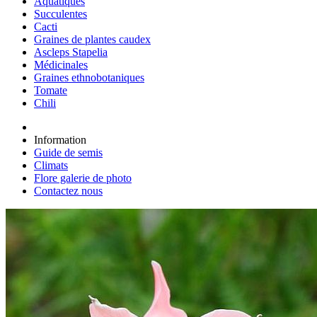
Aquatiques
Succulentes
Cacti
Graines de plantes caudex
Ascleps Stapelia
Médicinales
Graines ethnobotaniques
Tomate
Chili
Information
Guide de semis
Climats
Flore galerie de photo
Contactez nous