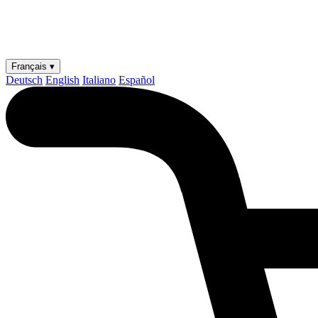
Français ▾
Deutsch
English
Italiano
Español