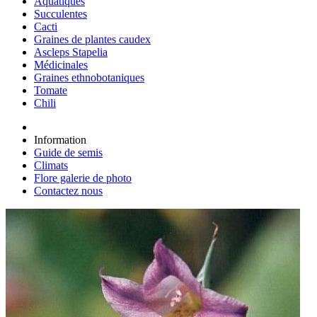
Aquatiques
Succulentes
Cacti
Graines de plantes caudex
Ascleps Stapelia
Médicinales
Graines ethnobotaniques
Tomate
Chili
Information
Guide de semis
Climats
Flore galerie de photo
Contactez nous