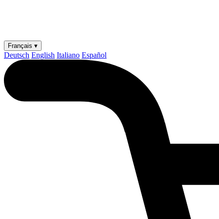
Français ▾
Deutsch
English
Italiano
Español