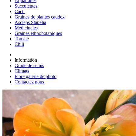
Aquatiques
Succulentes
Cacti
Graines de plantes caudex
Ascleps Stapelia
Médicinales
Graines ethnobotaniques
Tomate
Chili
Information
Guide de semis
Climats
Flore galerie de photo
Contactez nous