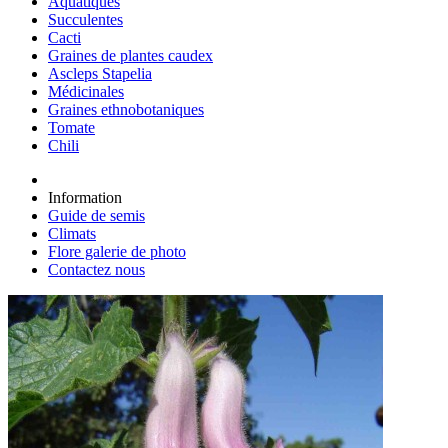
Aquatiques
Succulentes
Cacti
Graines de plantes caudex
Ascleps Stapelia
Médicinales
Graines ethnobotaniques
Tomate
Chili
Information
Guide de semis
Climats
Flore galerie de photo
Contactez nous