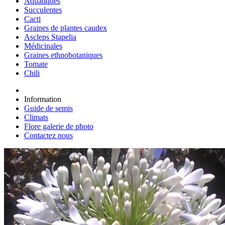
Aquatiques
Succulentes
Cacti
Graines de plantes caudex
Ascleps Stapelia
Médicinales
Graines ethnobotaniques
Tomate
Chili
Information
Guide de semis
Climats
Flore galerie de photo
Contactez nous