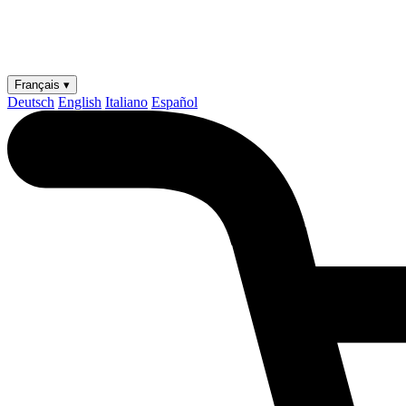
Français ▾
Deutsch
English
Italiano
Español