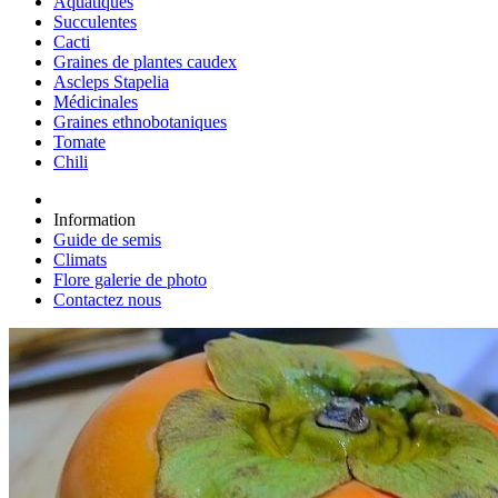
Aquatiques
Succulentes
Cacti
Graines de plantes caudex
Ascleps Stapelia
Médicinales
Graines ethnobotaniques
Tomate
Chili
Information
Guide de semis
Climats
Flore galerie de photo
Contactez nous