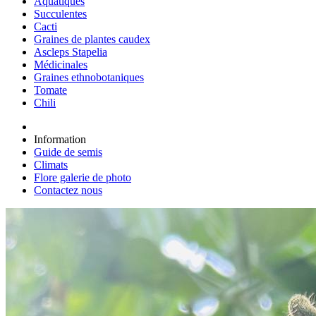
Aquatiques
Succulentes
Cacti
Graines de plantes caudex
Ascleps Stapelia
Médicinales
Graines ethnobotaniques
Tomate
Chili
Information
Guide de semis
Climats
Flore galerie de photo
Contactez nous