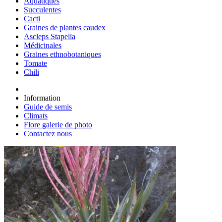
Aquatiques
Succulentes
Cacti
Graines de plantes caudex
Ascleps Stapelia
Médicinales
Graines ethnobotaniques
Tomate
Chili
Information
Guide de semis
Climats
Flore galerie de photo
Contactez nous