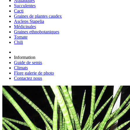
Aquatiques
Succulentes
Cacti
Graines de plantes caudex
Ascleps Stapelia
Médicinales
Graines ethnobotaniques
Tomate
Chili
Information
Guide de semis
Climats
Flore galerie de photo
Contactez nous