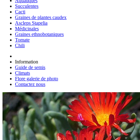
Aquatiques
Succulentes
Cacti
Graines de plantes caudex
Ascleps Stapelia
Médicinales
Graines ethnobotaniques
Tomate
Chili
Information
Guide de semis
Climats
Flore galerie de photo
Contactez nous