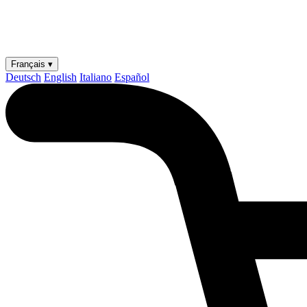
Français ▾
Deutsch
English
Italiano
Español