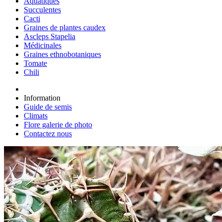
Aquatiques
Succulentes
Cacti
Graines de plantes caudex
Ascleps Stapelia
Médicinales
Graines ethnobotaniques
Tomate
Chili
Information
Guide de semis
Climats
Flore galerie de photo
Contactez nous