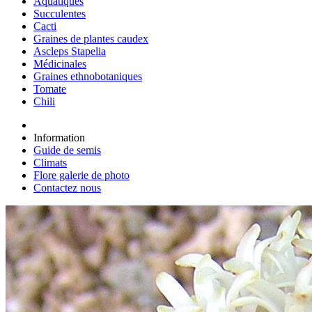
Aquatiques
Succulentes
Cacti
Graines de plantes caudex
Ascleps Stapelia
Médicinales
Graines ethnobotaniques
Tomate
Chili
Information
Guide de semis
Climats
Flore galerie de photo
Contactez nous