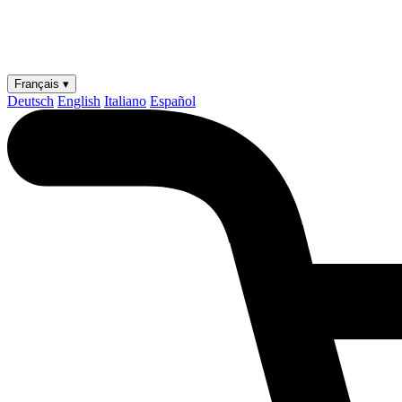
Français ▾
Deutsch
English
Italiano
Español