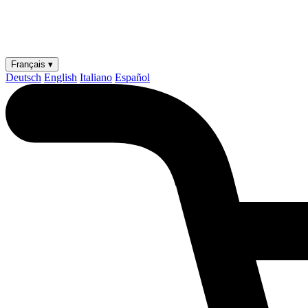
Français ▾
Deutsch
English
Italiano
Español