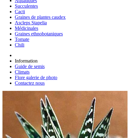
Aquatiques
Succulentes
Cacti
Graines de plantes caudex
Ascleps Stapelia
Médicinales
Graines ethnobotaniques
Tomate
Chili
Information
Guide de semis
Climats
Flore galerie de photo
Contactez nous