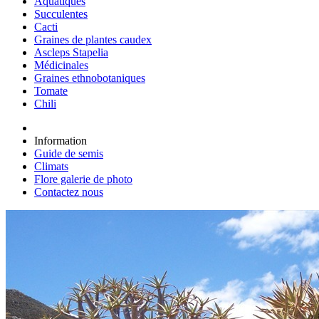
Aquatiques
Succulentes
Cacti
Graines de plantes caudex
Ascleps Stapelia
Médicinales
Graines ethnobotaniques
Tomate
Chili
Information
Guide de semis
Climats
Flore galerie de photo
Contactez nous