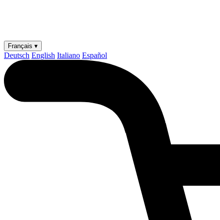
Français ▾
Deutsch
English
Italiano
Español