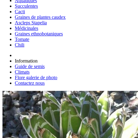
Aquatiques
Succulentes
Cacti
Graines de plantes caudex
Ascleps Stapelia
Médicinales
Graines ethnobotaniques
Tomate
Chili
Information
Guide de semis
Climats
Flore galerie de photo
Contactez nous