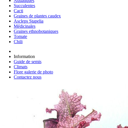
Aquatiques
Succulentes
Cacti
Graines de plantes caudex
Ascleps Stapelia
Médicinales
Graines ethnobotaniques
Tomate
Chili
Information
Guide de semis
Climats
Flore galerie de photo
Contactez nous