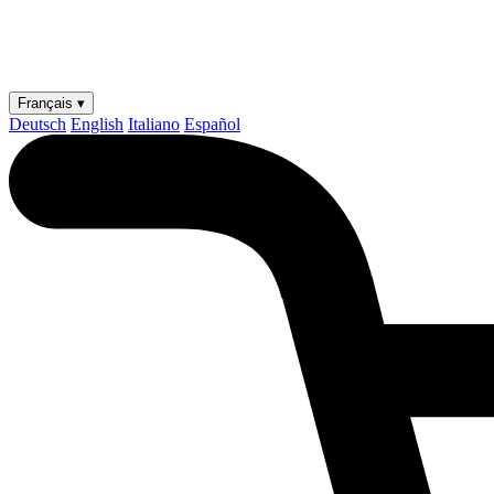
Français ▾
Deutsch
English
Italiano
Español