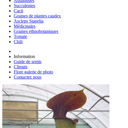
Aquatiques
Succulentes
Cacti
Graines de plantes caudex
Ascleps Stapelia
Médicinales
Graines ethnobotaniques
Tomate
Chili
Information
Guide de semis
Climats
Flore galerie de photo
Contactez nous