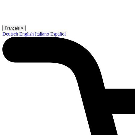
Français ▾
Deutsch
English
Italiano
Español