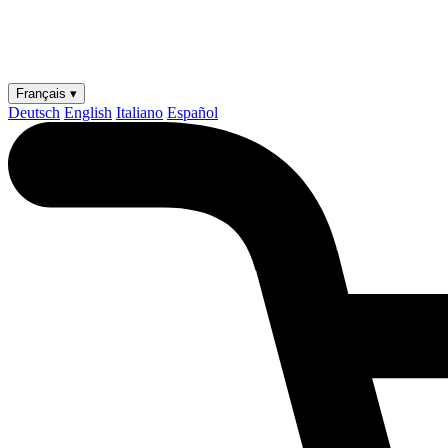
Français ▾
Deutsch
English
Italiano
Español