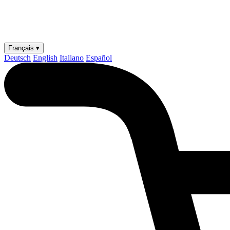
Français ▾
Deutsch
English
Italiano
Español