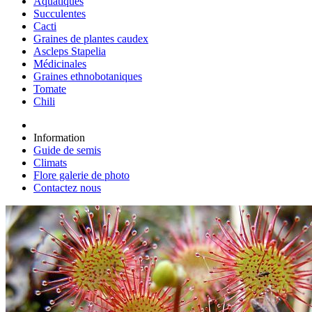
Aquatiques
Succulentes
Cacti
Graines de plantes caudex
Ascleps Stapelia
Médicinales
Graines ethnobotaniques
Tomate
Chili
Information
Guide de semis
Climats
Flore galerie de photo
Contactez nous