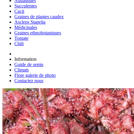
Aquatiques
Succulentes
Cacti
Graines de plantes caudex
Ascleps Stapelia
Médicinales
Graines ethnobotaniques
Tomate
Chili
Information
Guide de semis
Climats
Flore galerie de photo
Contactez nous