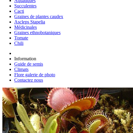
Aquatiques
Succulentes
Cacti
Graines de plantes caudex
Ascleps Stapelia
Médicinales
Graines ethnobotaniques
Tomate
Chili
Information
Guide de semis
Climats
Flore galerie de photo
Contactez nous