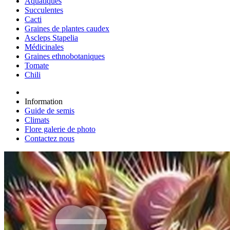
Aquatiques
Succulentes
Cacti
Graines de plantes caudex
Ascleps Stapelia
Médicinales
Graines ethnobotaniques
Tomate
Chili
Information
Guide de semis
Climats
Flore galerie de photo
Contactez nous