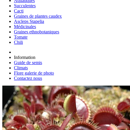
Aquatiques
Succulentes
Cacti
Graines de plantes caudex
Ascleps Stapelia
Médicinales
Graines ethnobotaniques
Tomate
Chili
Information
Guide de semis
Climats
Flore galerie de photo
Contactez nous