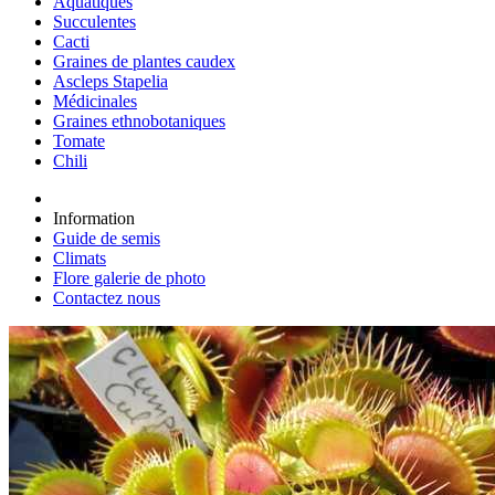
Aquatiques
Succulentes
Cacti
Graines de plantes caudex
Ascleps Stapelia
Médicinales
Graines ethnobotaniques
Tomate
Chili
Information
Guide de semis
Climats
Flore galerie de photo
Contactez nous