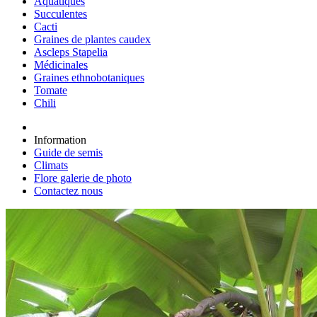
Aquatiques
Succulentes
Cacti
Graines de plantes caudex
Ascleps Stapelia
Médicinales
Graines ethnobotaniques
Tomate
Chili
Information
Guide de semis
Climats
Flore galerie de photo
Contactez nous