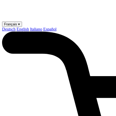
Français ▾
Deutsch
English
Italiano
Español