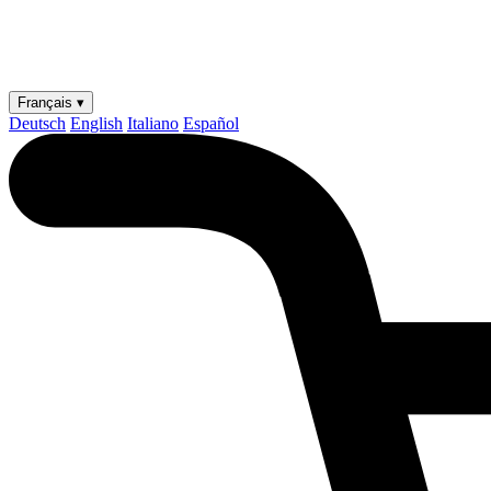
Français ▾
Deutsch
English
Italiano
Español