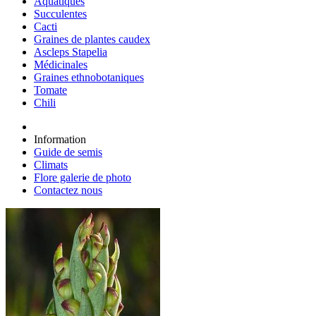
Aquatiques
Succulentes
Cacti
Graines de plantes caudex
Ascleps Stapelia
Médicinales
Graines ethnobotaniques
Tomate
Chili
Information
Guide de semis
Climats
Flore galerie de photo
Contactez nous