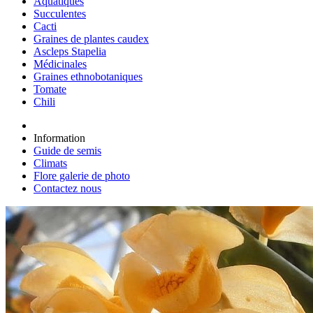
Aquatiques
Succulentes
Cacti
Graines de plantes caudex
Ascleps Stapelia
Médicinales
Graines ethnobotaniques
Tomate
Chili
Information
Guide de semis
Climats
Flore galerie de photo
Contactez nous