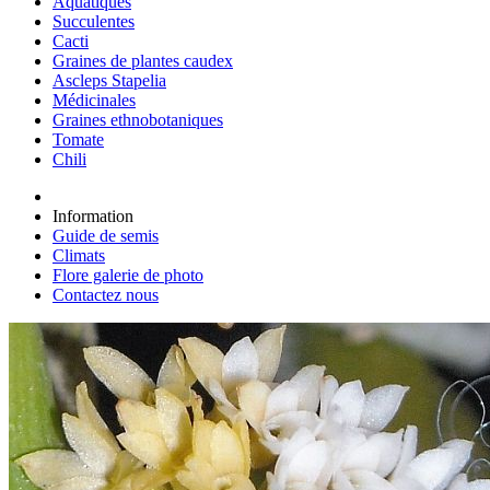
Aquatiques
Succulentes
Cacti
Graines de plantes caudex
Ascleps Stapelia
Médicinales
Graines ethnobotaniques
Tomate
Chili
Information
Guide de semis
Climats
Flore galerie de photo
Contactez nous