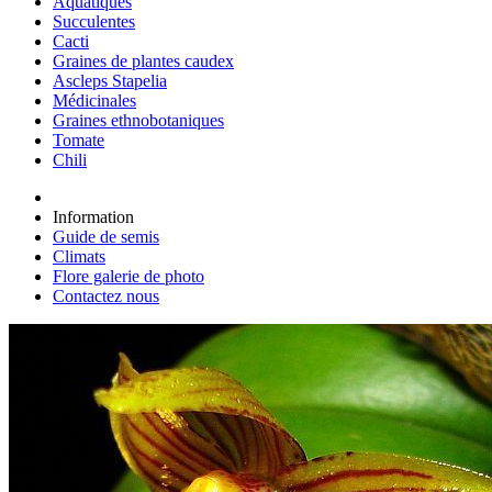
Aquatiques
Succulentes
Cacti
Graines de plantes caudex
Ascleps Stapelia
Médicinales
Graines ethnobotaniques
Tomate
Chili
Information
Guide de semis
Climats
Flore galerie de photo
Contactez nous