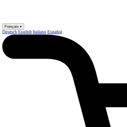
Français ▾
Deutsch
English
Italiano
Español