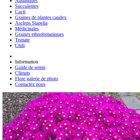
Aquatiques
Succulentes
Cacti
Graines de plantes caudex
Ascleps Stapelia
Médicinales
Graines ethnobotaniques
Tomate
Chili
Information
Guide de semis
Climats
Flore galerie de photo
Contactez nous