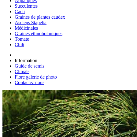
Aquatiques
Succulentes
Cacti
Graines de plantes caudex
Ascleps Stapelia
Médicinales
Graines ethnobotaniques
Tomate
Chili
Information
Guide de semis
Climats
Flore galerie de photo
Contactez nous